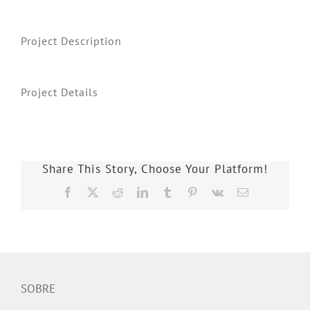
Project Description
Project Details
Share This Story, Choose Your Platform!
Facebook
X
Reddit
LinkedIn
Tumblr
Pinterest
Vk
E-
mail
SOBRE